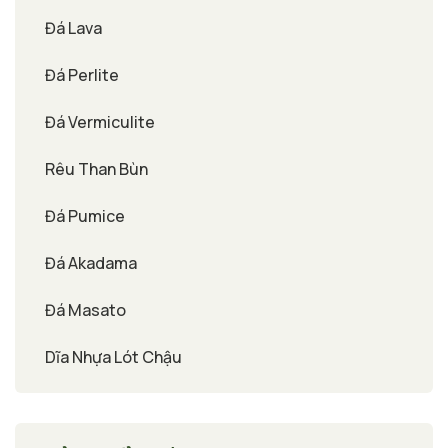
Đá Lava
Đá Perlite
Đá Vermiculite
Rêu Than Bùn
Đá Pumice
Đá Akadama
Đá Masato
Dĩa Nhựa Lót Chậu