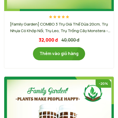
[Family Garden] COMBO 3 Trụ Giá Thể Dừa 20cm, Trụ
Nhựa Có Khớp Nối, Trụ Leo, Trụ Trồng Cây Monstera -
Màu sắc trụ: Trắng
32,000 đ
40,000 đ
Thêm vào giỏ hàng
-20%