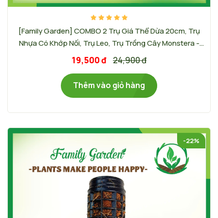
[Family Garden] COMBO 2 Trụ Giá Thể Dừa 20cm, Trụ
Nhựa Có Khớp Nối, Trụ Leo, Trụ Trồng Cây Monstera -
Màu sắc trụ: Đen
19,500 đ
24,900 đ
Thêm vào giỏ hàng
-22%