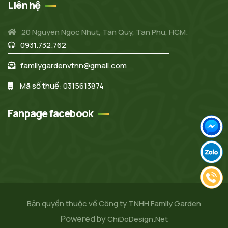
Liên hệ
20 Nguyen Ngoc Nhut, Tan Quy, Tan Phu, HCM.
0931.732.762
familygardenvtnn@gmail.com
Mã số thuế: 0315613874
Fanpage facebook
Bản quyền thuộc về Công ty TNHH Family Garden
Powered by
ChiDoDesign.Net