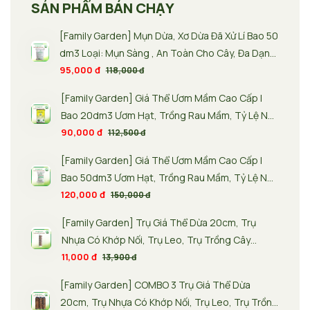
SẢN PHẨM BÁN CHẠY
[Family Garden] Mụn Dừa, Xơ Dừa Đã Xử Lí Bao 50
dm3 Loại: Mụn Sàng , An Toàn Cho Cây, Đa Dạng
Phân Loại, Phù Hợp Nhiều Loại Cây -
95,000 đ
118,000 đ
[Family Garden] Giá Thể Ươm Mầm Cao Cấp |
Bao 20dm3 Ươm Hạt, Trồng Rau Mầm, Tỷ Lệ Nảy
Mầm Cao, Giàu Dinh Dưỡng
90,000 đ
112,500 đ
[Family Garden] Giá Thể Ươm Mầm Cao Cấp |
Bao 50dm3 Ươm Hạt, Trồng Rau Mầm, Tỷ Lệ Nảy
Mầm Cao, Giàu Dinh Dưỡng
120,000 đ
150,000 đ
[Family Garden] Trụ Giá Thể Dừa 20cm, Trụ
Nhựa Có Khớp Nối, Trụ Leo, Trụ Trồng Cây
Monstera - Màu sắc trụ: Trắng
11,000 đ
13,900 đ
[Family Garden] COMBO 3 Trụ Giá Thể Dừa
20cm, Trụ Nhựa Có Khớp Nối, Trụ Leo, Trụ Trồng