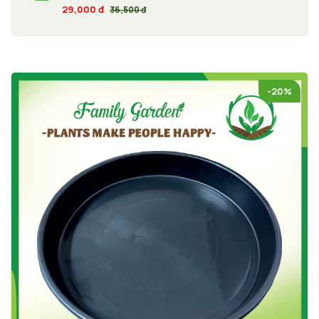
Cây Monstera - Màu sắc trụ: Đen
29,000 đ
36,500 đ
-20%