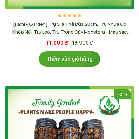
[Family Garden] Trụ Giá Thể Dừa 20cm, Trụ Nhựa Có
Khớp Nối, Trụ Leo, Trụ Trồng Cây Monstera - Màu sắc
trụ: Trắng
11,000 đ
13,900 đ
Thêm vào giỏ hàng
-21%