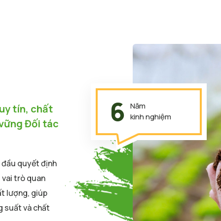
6
Năm
y tín, chất
kinh nghiệm
 vững Đối tác
g đầu quyết định
vai trò quan
t lượng, giúp
g suất và chất