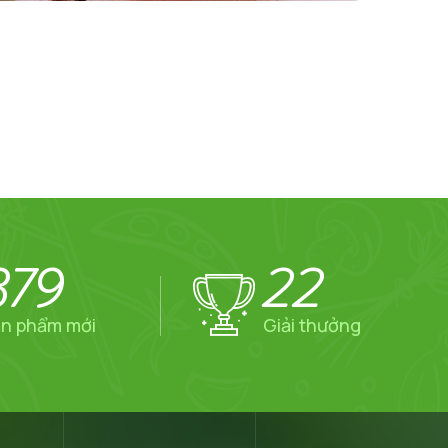
379
22
n phẩm mới
Giải thưởng