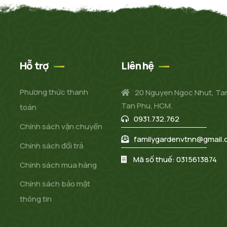
Hỗ trợ
Liên hệ
Phương thức thanh
20 Nguyen Ngoc Nhut, Ta
Tan Phu, HCM.
toán
0931.732.762
Chính sách vận chuyển
familygardenvtnn@gmail
Chính sách đổi trả
Mã số thuế: 0315613874
Chính sách mua hàng
Chính sách bảo mật
thông tin