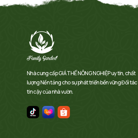
Nhà cung cấp GIÁ THỂ NÔNG NGHIỆP uy tín, chất
lượng Nền tảng cho sự phát triển bền vững Đối tác
tin cậy của nhà vườn.