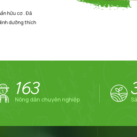
ần hữu cơ . Đã
dinh dưỡng thích
163
Nông dân chuyên nghiệp
Sả