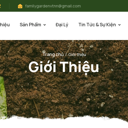
2
familygardenvtnn@gmail.com
Thiệu
Sản Phẩm
Đại Lý
Tin Tức & Sự Kiện
Trang chủ
/
Giới thiệu
Giới Thiệu