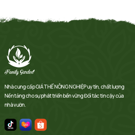
Nhà cung cấp GIÁ THỂ NÔNG NGHIỆP uy tín, chất lượng
Nền tảng cho sự phát triển bền vững Đối tác tin cậy của
nhà vườn.